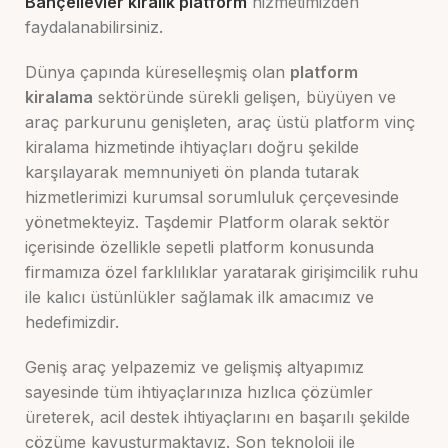
Bahçelievler kiralık platform
hizmetimizden
faydalanabilirsiniz.
Dünya çapında küreselleşmiş olan
platform
kiralama
sektöründe sürekli gelişen, büyüyen ve
araç parkurunu genişleten, araç üstü platform vinç
kiralama hizmetinde ihtiyaçları doğru şekilde
karşılayarak memnuniyeti ön planda tutarak
hizmetlerimizi kurumsal sorumluluk çerçevesinde
yönetmekteyiz. Taşdemir Platform olarak sektör
içerisinde özellikle sepetli platform konusunda
firmamıza özel farklılıklar yaratarak girişimcilik ruhu
ile kalıcı üstünlükler sağlamak ilk amacımız ve
hedefimizdir.
Geniş araç yelpazemiz ve gelişmiş altyapımız
sayesinde tüm ihtiyaçlarınıza hızlıca çözümler
üreterek, acil destek ihtiyaçlarını en başarılı şekilde
çözüme kavuşturmaktayız. Son teknoloji ile