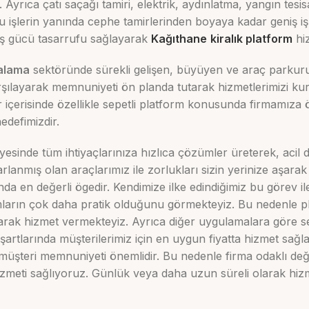
yrıca çatı saçağı tamiri, elektrik, aydınlatma, yangın tesisatı 
Bu işlerin yanında cephe tamirlerinden boyaya kadar geniş i
 iş gücü tasarrufu sağlayarak
Kağıthane
kiralık platform
hiz
ralama
sektöründe sürekli gelişen, büyüyen ve araç parkuru
karşılayarak memnuniyeti ön planda tutarak hizmetlerimizi 
çerisinde özellikle sepetli platform konusunda firmamıza öze
edefimizdir.
sinde tüm ihtiyaçlarınıza hızlıca çözümler üreterek, acil des
rlanmış olan araçlarımız ile zorlukları sizin yerinize aşara
en değerli ögedir. Kendimize ilke edindiğimiz bu görev ile
ormların çok daha pratik olduğunu görmekteyiz. Bu nedenle pl
rak hizmet vermekteyiz. Ayrıca diğer uygulamalara göre sepe
rtlarında müşterilerimiz için en uygun fiyatta hizmet sağlam
k müşteri memnuniyeti önemlidir. Bu nedenle firma odaklı de
zmeti sağlıyoruz. Günlük veya daha uzun süreli olarak hizme