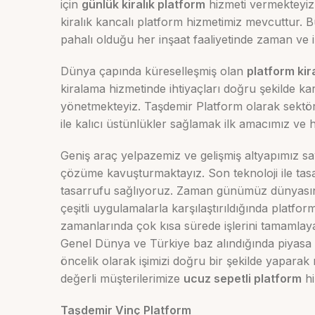
için
günlük kiralık platform
hizmeti vermekteyiz. A
kiralık kancalı platform hizmetimiz mevcuttur. 
pahalı olduğu her inşaat faaliyetinde zaman ve
Dünya çapında küreselleşmiş olan
platform ki
kiralama hizmetinde ihtiyaçları doğru şekilde 
yönetmekteyiz. Taşdemir Platform olarak sektör i
ile kalıcı üstünlükler sağlamak ilk amacımız ve h
Geniş araç yelpazemiz ve gelişmiş altyapımız saye
çözüme kavuşturmaktayız. Son teknoloji ile tasa
tasarrufu sağlıyoruz. Zaman günümüz dünyasında 
çeşitli uygulamalarla karşılaştırıldığında platf
zamanlarında çok kısa sürede işlerini tamamlaya
Genel Dünya ve Türkiye baz alındığında piyasa şa
öncelik olarak işimizi doğru bir şekilde yapara
değerli müşterilerimize
ucuz sepetli platform
hi
Taşdemir Vinç Platform