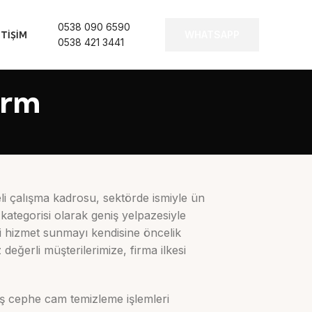
0538 090 6590
WHATSAPP
ETIŞIM
0538 421 3441
orm
eli çalışma kadrosu, sektörde ismiyle ün
kategorisi olarak geniş yelpazesiyle
li hizmet sunmayı kendisine öncelik
 değerli müşterilerimize, firma ilkesi
ış cephe cam temizleme işlemleri