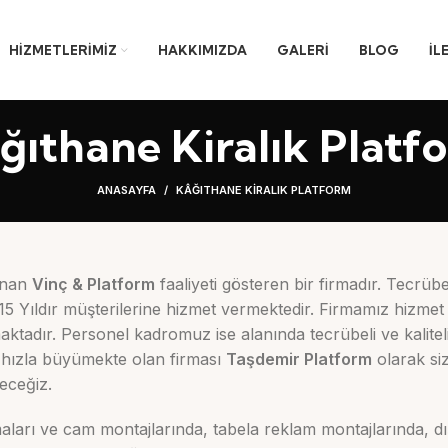
HIZMETLERIMIZ
HAKKIMIZDA
GALERI
BLOG
İL
ğıthane Kiralık Platf
ANASAYFA
KÂĞITHANE KIRALIK PLATFORM
unan
Vinç & Platform
faaliyeti gösteren bir firmadır. Tecrüb
15 Yıldır müşterilerine hizmet vermektedir. Firmamız hizmet 
aktadır. Personel kadromuz ise alanında tecrübeli ve kalite
 hızla büyümekte olan firması
Taşdemir Platform
olarak siz
eceğiz.
maları ve cam montajlarında, tabela reklam montajlarında, d