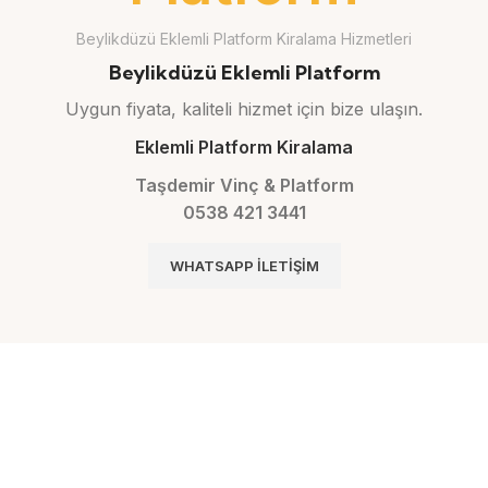
Beylikdüzü Eklemli Platform Kiralama Hizmetleri
Beylikdüzü Eklemli Platform
Uygun fiyata, kaliteli hizmet için bize ulaşın.
Eklemli Platform Kiralama
Taşdemir Vinç & Platform
0538 421 3441
WHATSAPP İLETIŞIM