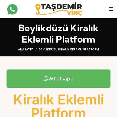
Beylikdüzü Kiralık
Eklemli Platform
ANASAYFA
BEYLIKDÜZÜ KIRALIK EKLEMLI PLATFORM
Whatsapp
Kiralık Eklemli
Platform