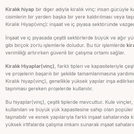
Kiralık hiyap
bir diger adıyla kiralık vinç: insan gücüyle k
cisimlerin bir yerden başka bir yere kaldırılması veya taşın
Kiralık Hiyap(vinç): inşaat ve iç piyasa sektöründe vazge
İnşaat ve iç piyasada çeşitli sektörlerde büyük ve ağır y
gibi birçok zorlu işlemlerle doludur. Bu tür işlemlerde
kir
verimliliği artırırken güvenli bir çalışma ortamı sağlar.
Kiralık Hiyaplar(vinç)
, farklı tipleri ve kapasiteleriyle çeş
ve projelerin başarılı bir şekilde tamamlanmasına yardımc
Kiralık hiyap(vinç), genellikle yüksek yapılar inşa edilirk
taşınması gereken projelerde kullanılır.
Bu hiyaplar(vinç), çeşitli tiplerde mevcuttur. Kule vinçler
kullanılan ve büyük yük kapasitesine sahip olan popüler b
taşınabilir ve esnek yapılarıyla farklı inşaat sahalarında kul
yüksek irtifalarda çalışma imkanı sunarak inşaat sahaların