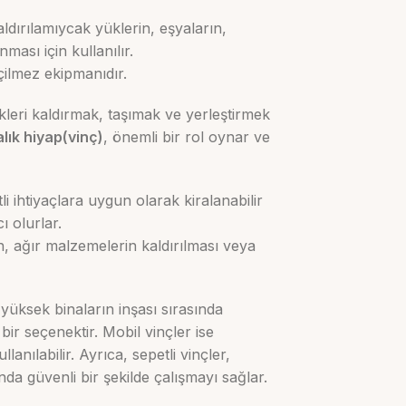
aldırılamıycak yüklerin, eşyaların,
ması için kullanılır.
çilmez ekipmanıdır.
ükleri kaldırmak, taşımak ve yerleştirmek
alık hiyap(vinç)
, önemli bir rol oynar ve
itli ihtiyaçlara uygun olarak kiralanabilir
ı olurlar.
en, ağır malzemelerin kaldırılması veya
, yüksek binaların inşası sırasında
ir seçenektir. Mobil vinçler ise
lanılabilir. Ayrıca, sepetli vinçler,
da güvenli bir şekilde çalışmayı sağlar.