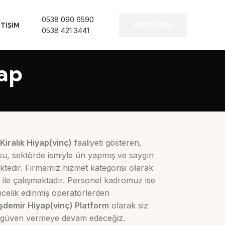
0538 090 6590
WHATSAPP
ETIŞIM
0538 421 3441
yap
Kiralık Hiyap(vinç)
faaliyeti gösteren,
rosu, sektörde ismiyle ün yapmış ve saygın
ktedir. Firmamız hizmet kategorisi olarak
 ile çalışmaktadır. Personel kadromuz ise
ncelik edinmiş operatörlerden
şdemir Hiyap(vinç) Platform
olarak siz
 ve güven vermeye devam edeceğiz.