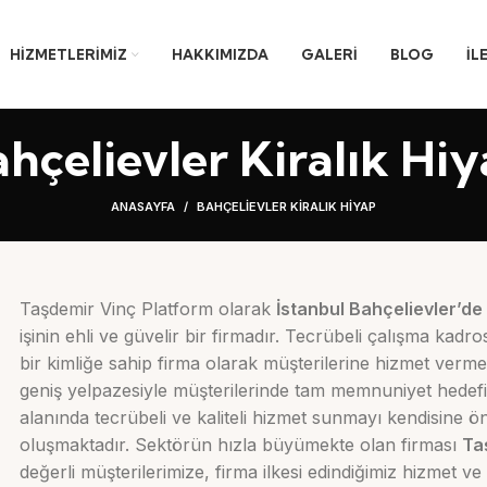
HIZMETLERIMIZ
HAKKIMIZDA
GALERI
BLOG
İL
hçelievler Kiralık Hi
ANASAYFA
BAHÇELIEVLER KIRALIK HIYAP
Taşdemir Vinç Platform olarak
İstanbul Bahçelievler’de 
işinin ehli ve güvelir bir firmadır. Tecrübeli çalışma kad
bir kimliğe sahip firma olarak müşterilerine hizmet verme
geniş yelpazesiyle müşterilerinde tam memnuniyet hedefi
alanında tecrübeli ve kaliteli hizmet sunmayı kendisine ö
oluşmaktadır. Sektörün hızla büyümekte olan firması
Ta
değerli müşterilerimize, firma ilkesi edindiğimiz hizmet