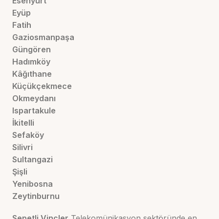
Esenyurt
Eyüp
Fatih
Gaziosmanpaşa
Güngören
Hadımköy
Kâğıthane
Küçükçekmece
Okmeydanı
Ispartakule
İkitelli
Sefaköy
Silivri
Sultangazi
Şişli
Yenibosna
Zeytinburnu
Sepetli Vinçler
Telekomünikasyon sektöründe en