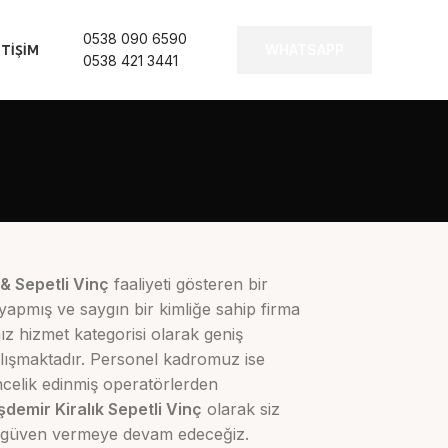
0538 090 6590
WHATSAPP
ETIŞIM
0538 421 3441
& Sepetli Vinç
faaliyeti gösteren bir
yapmış ve saygın bir kimliğe sahip firma
ız hizmet kategorisi olarak geniş
alışmaktadır. Personel kadromuz ise
ncelik edinmiş operatörlerden
şdemir Kiralık Sepetli Vinç
olarak siz
 ve güven vermeye devam edeceğiz.