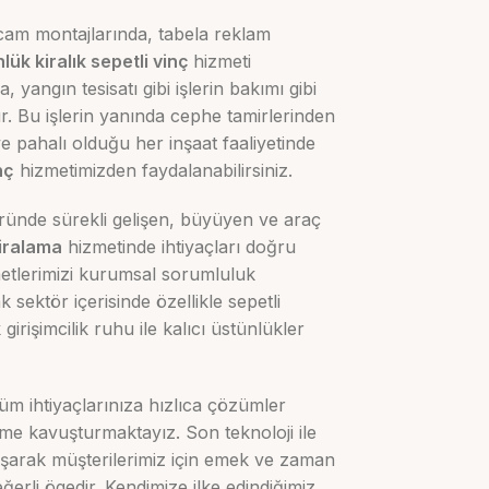
 cam montajlarında, tabela reklam
lük kiralık sepetli vinç
hizmeti
, yangın tesisatı gibi işlerin bakımı gibi
. Bu işlerin yanında cephe tamirlerinden
e pahalı olduğu her inşaat faaliyetinde
nç
hizmetimizden faydalanabilirsiniz.
ünde sürekli gelişen, büyüyen ve araç
kiralama
hizmetinde ihtiyaçları doğru
etlerimizi kurumsal sorumluluk
sektör içerisinde özellikle sepetli
irişimcilik ruhu ile kalıcı üstünlükler
üm ihtiyaçlarınıza hızlıca çözümler
züme kavuşturmaktayız. Son teknoloji ile
e aşarak müşterilerimiz için emek ve zaman
li ögedir. Kendimize ilke edindiğimiz