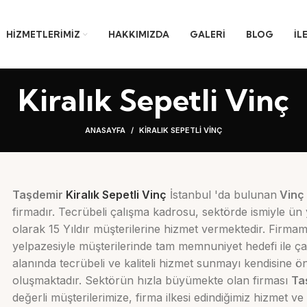
HIZMETLERIMIZ
HAKKIMIZDA
GALERI
BLOG
İL
Kiralık Sepetli Vinç
ANASAYFA
KIRALIK SEPETLI VINÇ
Taşdemir
Kiralık Sepetli Vinç
İstanbul 'da bulunan
Vinç 
firmadır. Tecrübeli çalışma kadrosu, sektörde ismiyle ün 
olarak 15 Yıldır müşterilerine hizmet vermektedir. Firmam
yelpazesiyle müşterilerinde tam memnuniyet hedefi ile ç
alanında tecrübeli ve kaliteli hizmet sunmayı kendisine ö
oluşmaktadır. Sektörün hızla büyümekte olan firması
Ta
değerli müşterilerimize, firma ilkesi edindiğimiz hizmet