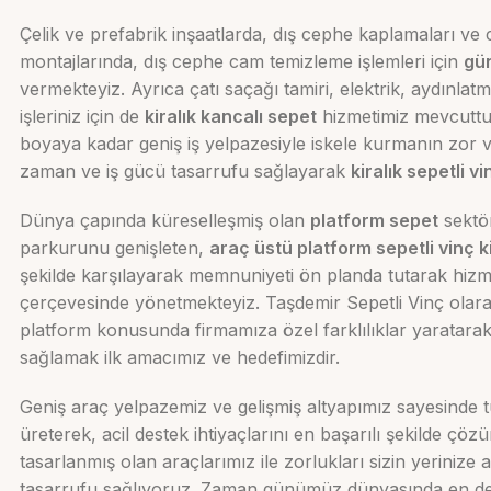
Çelik ve prefabrik inşaatlarda, dış cephe kaplamaları ve
montajlarında, dış cephe cam temizleme işlemleri için
gün
vermekteyiz. Ayrıca çatı saçağı tamiri, elektrik, aydınlatma
işleriniz için de
kiralık kancalı sepet
hizmetimiz mevcuttur
boyaya kadar geniş iş yelpazesiyle iskele kurmanın zor v
zaman ve iş gücü tasarrufu sağlayarak
kiralık sepetli vi
Dünya çapında küreselleşmiş olan
platform sepet
sektör
parkurunu genişleten,
araç üstü platform sepetli vinç 
şekilde karşılayarak memnuniyeti ön planda tutarak hizm
çerçevesinde yönetmekteyiz. Taşdemir Sepetli Vinç olarak 
platform konusunda firmamıza özel farklılıklar yaratarak g
sağlamak ilk amacımız ve hedefimizdir.
Geniş araç yelpazemiz ve gelişmiş altyapımız sayesinde t
üreterek, acil destek ihtiyaçlarını en başarılı şekilde çö
tasarlanmış olan araçlarımız ile zorlukları sizin yeriniz
tasarrufu sağlıyoruz. Zaman günümüz dünyasında en değer