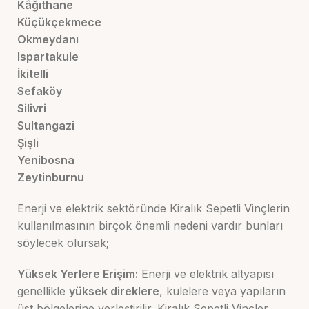
Kâğıthane
Küçükçekmece
Okmeydanı
Ispartakule
İkitelli
Sefaköy
Silivri
Sultangazi
Şişli
Yenibosna
Zeytinburnu
Enerji ve elektrik sektöründe Kiralık Sepetli Vinçlerin
kullanılmasının birçok önemli nedeni vardır bunları
söylecek olursak;
Yüksek Yerlere Erişim:
Enerji ve elektrik altyapısı
genellikle
yüksek direklere
, kulelere veya yapıların
üst bölgelerine yerleştirilir. Kiralık Sepetli Vinçler,