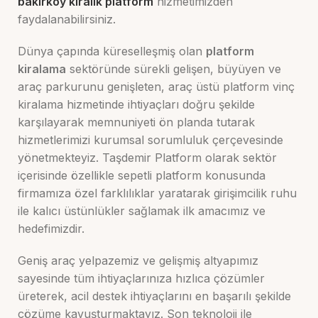
bakırköy kiralık platform
hizmetimizden
faydalanabilirsiniz.
Dünya çapında küreselleşmiş olan
platform
kiralama
sektöründe sürekli gelişen, büyüyen ve
araç parkurunu genişleten, araç üstü platform vinç
kiralama hizmetinde ihtiyaçları doğru şekilde
karşılayarak memnuniyeti ön planda tutarak
hizmetlerimizi kurumsal sorumluluk çerçevesinde
yönetmekteyiz. Taşdemir Platform olarak sektör
içerisinde özellikle sepetli platform konusunda
firmamıza özel farklılıklar yaratarak girişimcilik ruhu
ile kalıcı üstünlükler sağlamak ilk amacımız ve
hedefimizdir.
Geniş araç yelpazemiz ve gelişmiş altyapımız
sayesinde tüm ihtiyaçlarınıza hızlıca çözümler
üreterek, acil destek ihtiyaçlarını en başarılı şekilde
çözüme kavuşturmaktayız. Son teknoloji ile