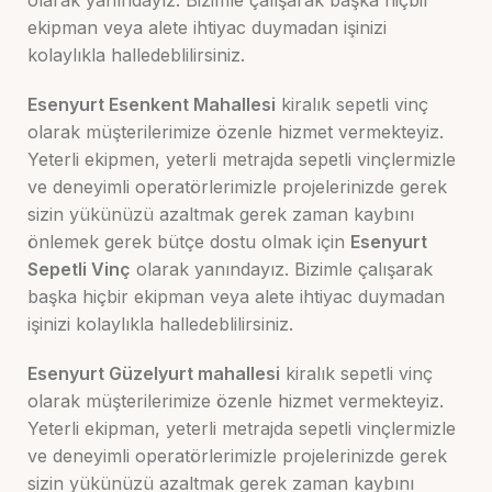
olarak yanındayız. Bizimle çalışarak başka hiçbir
ekipman veya alete ihtiyac duymadan işinizi
kolaylıkla halledeblilirsiniz.
Esenyurt Esenkent Mahallesi
kiralık sepetli vinç
olarak müşterilerimize özenle hizmet vermekteyiz.
Yeterli ekipmen, yeterli metrajda sepetli vinçlermizle
ve deneyimli operatörlerimizle projelerinizde gerek
sizin yükünüzü azaltmak gerek zaman kaybını
önlemek gerek bütçe dostu olmak için
Esenyurt
Sepetli Vinç
olarak yanındayız. Bizimle çalışarak
başka hiçbir ekipman veya alete ihtiyac duymadan
işinizi kolaylıkla halledeblilirsiniz.
Esenyurt Güzelyurt mahallesi
kiralık sepetli vinç
olarak müşterilerimize özenle hizmet vermekteyiz.
Yeterli ekipman, yeterli metrajda sepetli vinçlermizle
ve deneyimli operatörlerimizle projelerinizde gerek
sizin yükünüzü azaltmak gerek zaman kaybını