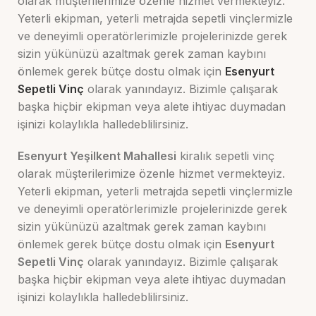
olarak müşterilerimize özenle hizmet vermekteyiz.
Yeterli ekipman, yeterli metrajda sepetli vinçlermizle
ve deneyimli operatörlerimizle projelerinizde gerek
sizin yükünüzü azaltmak gerek zaman kaybını
önlemek gerek bütçe dostu olmak için
Esenyurt
Sepetli Vinç
olarak yanındayız. Bizimle çalışarak
başka hiçbir ekipman veya alete ihtiyac duymadan
işinizi kolaylıkla halledeblilirsiniz.
Esenyurt Yeşilkent Mahallesi
kiralık sepetli vinç
olarak müşterilerimize özenle hizmet vermekteyiz.
Yeterli ekipman, yeterli metrajda sepetli vinçlermizle
ve deneyimli operatörlerimizle projelerinizde gerek
sizin yükünüzü azaltmak gerek zaman kaybını
önlemek gerek bütçe dostu olmak için
Esenyurt
Sepetli Vinç
olarak yanındayız. Bizimle çalışarak
başka hiçbir ekipman veya alete ihtiyac duymadan
işinizi kolaylıkla halledeblilirsiniz.