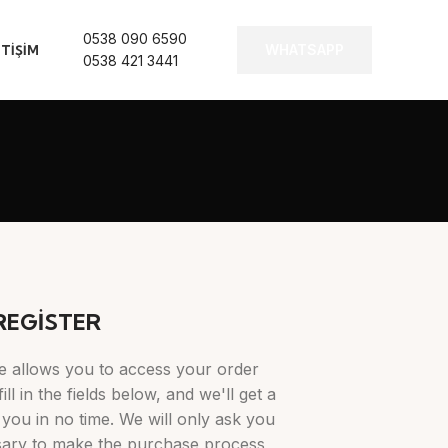
0538 090 6590
WHATSAPP
ETIŞIM
0538 421 3441
REGISTER
ite allows you to access your order
ill in the fields below, and we'll get a
you in no time. We will only ask you
sary to make the purchase process