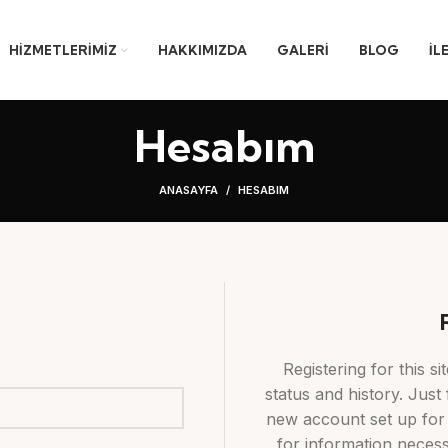
HIZMETLERIMIZ
HAKKIMIZDA
GALERI
BLOG
İL
Hesabım
ANASAYFA
HESABIM
Registering for this s
status and history. Just f
new account set up for 
for information neces