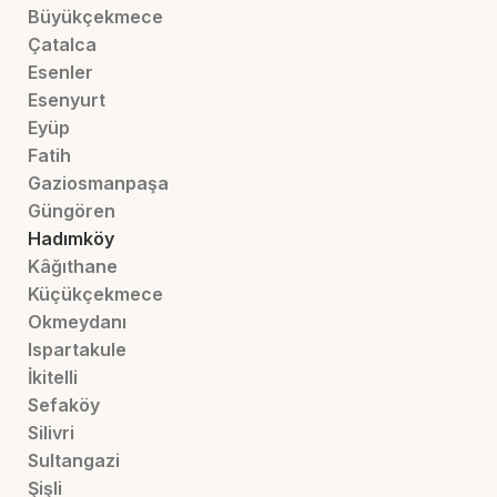
Büyükçekmece
Çatalca
Esenler
Esenyurt
Eyüp
Fatih
Gaziosmanpaşa
Güngören
Hadımköy
Kâğıthane
Küçükçekmece
Okmeydanı
Ispartakule
İkitelli
Sefaköy
Silivri
Sultangazi
Şişli