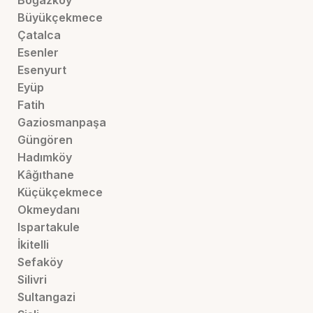
Boğazköy
Büyükçekmece
Çatalca
Esenler
Esenyurt
Eyüp
Fatih
Gaziosmanpaşa
Güngören
Hadımköy
Kâğıthane
Küçükçekmece
Okmeydanı
Ispartakule
İkitelli
Sefaköy
Silivri
Sultangazi