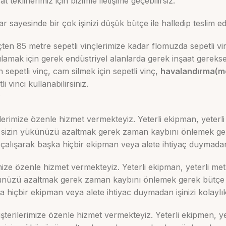
 tekliflerimiz için bizimle iletişime geçebilirsiz.
lar sayesinde bir çok işinizi düşük bütçe ile halledip teslim ede
çten 85 metre sepetli vinçlerimize kadar flomuzda sepetli vi
rşılamak için gerek endüstriyel alanlarda gerek inşaat gerek
 sepetli vinç, cam silmek için sepetli vinç,
havalandırma(mon
li vinci kullanabilirsiniz.
;
erimize özenle hizmet vermekteyiz. Yeterli ekipman, yeterli 
ek sizin yükünüzü azaltmak gerek zaman kaybını önlemek g
alışarak başka hiçbir ekipman veya alete ihtiyaç duymadan iş
ize özenle hizmet vermekteyiz. Yeterli ekipman, yeterli metr
yükünüzü azaltmak gerek zaman kaybını önlemek gerek bütçe
hiçbir ekipman veya alete ihtiyac duymadan işinizi kolaylıkla
terilerimize özenle hizmet vermekteyiz. Yeterli ekipmen, yet