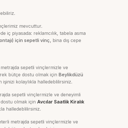
biliriz.
nçlerimiz mevcuttur.
sede iç piyasada: reklamcılık, tabela asma
tajı) için sepetli vinç,
bina dış cepe
metrajda sepetli vinçlermizle ve
erek bütçe dostu olmak için
Beylikdüzü
inizi kolaylıkla halledeblilirsiniz.
ajda sepetli vinçlermizle ve deneyimli
 dostu olmak için
Avcılar Saatlik Kiralık
 halledeblilirsiniz.
erli metrajda sepetli vinçlermizle ve