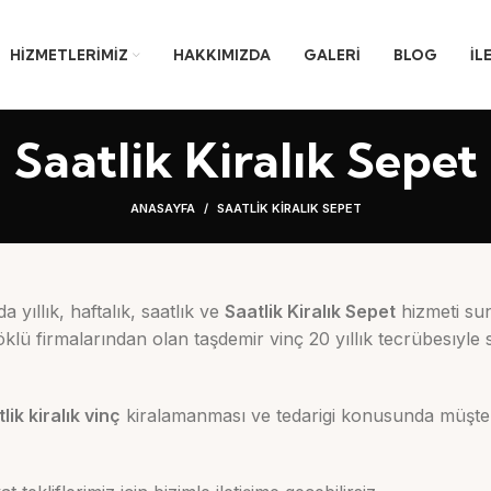
HIZMETLERIMIZ
HAKKIMIZDA
GALERI
BLOG
İL
Saatlik Kiralık Sepet
ANASAYFA
SAATLIK KIRALIK SEPET
yıllık, haftalık, saatlık ve
Saatlik Kiralık Sepet
hizmeti su
öklü firmalarından olan taşdemir vinç 20 yıllık tecrübesıyle 
lik kiralık vinç
kiralamanması ve tedarigi konusunda müşteri