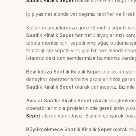
Saatlik Kiralık Sepet
olarak sizlere en uygun fiyat
İç piyasının altında vericegimiz teklifler ve firsat
Kullanım amaclarınıza göre 12 metre sepetli vin
Saatlik Kiralık Sepet
her türlü itiyaçlarınızı ka
tabela montajı için, sepetli vinç ağaç budama için
temizligi için sepetli vinç gibi bir çok alanda sepet
İstanbul'daki tüm semtlerimize hizmetmiz vardır
Beylikdüzü Saatlik Kiralık Sepet
olarak müşteril
deneyimli operatörlerimizle projelerinizde ger
Saatlik Kiralık Sepet
olarak yanındayız. Bizimle ç
Avcılar Saatlik Kiralık Sepet
olarak müşterilerim
operatörlerimizle projelerinizde gerek sizin 
Sepet
olarak yanındayız. Bizimle çalışarak başka 
Büyükçekmece Saatlik Kiralık Sepet
olarak müş