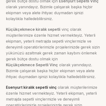
gerek bütçe dostu olmak için
Esenyurt
Sepetli Vinç
olarak yanındayız. Bizimle çalışarak başka hiçbir
ekipman veya alete ihtiyac duymadan işinizi
kolaylıkla halledeblilirsiniz.
Küçükçekmece kiralık sepetli
vinç olarak
müşterilerimize özenle hizmet vermekteyiz. Yeterli
ekipman, yeterli metrajda sepetli vinçlermizle ve
deneyimli operatörlerimizle projelerinizde gerek sizin
yükünüzü azaltmak gerek zaman kaybını önlemek
gerek bütçe dostu olmak için
Küçükçekmece
Sepetli Vinç
olarak yanındayız.
Bizimle çalışarak başka hiçbir ekipman veya alete
ihtiyac duymadan işinizi kolaylıkla halledeblilirsiniz.
Esenyurt kiralık sepetli vinç
olarak müşterilerimize
özenle hizmet vermekteyiz. Yeterli ekipman, yeterli
metrajda sepetli vinçlermizle ve deneyimli
operatörlerimizle projelerinizde gerek sizin