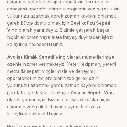
ekipman, yeterli metrajda sepetli vinçlermizle ve
deneyimli operatörlerimizle projelerinizde gerek sizin
yükünüzü azaltmak gerek zaman kaybını önlemek
gerek bütçe dostu olmak için
Beylikdüzü
Sepetli
Vinç
olarak yanındayız. Bizimle çalışarak başka
hiçbir ekipman veya alete ihtiyaç duymadan işinizi
kolaylıkla halledeblilirsiniz.
Avcılar Kiralık Sepetli Vinç
olarak müşterilerimize
özenle hizmet vermekteyiz. Yeterli ekipman, yeterli
metrajda sepetli vinçlermizle ve deneyimli
operatörlerimizle projelerinizde gerek sizin
yükünüzü azaltmak gerek zaman kaybını önlemek
gerek bütçe dostu olmak için
Avcılar
Sepetli Vinç
olarak yanındayız. Bizimle çalışarak başka hiçbir
ekipman veya alete ihtiyac duymadan işinizi
kolaylıkla halledeblilirsiniz.
Büyükçekmece kiralık sepetli vinç
olarak