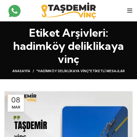
Etiket Arşivleri:
hadimköy deliklikaya
vinç
ANASAYFA
"HADIMKÖY DELIKLIKAYA VINÇ"ETIKETLI MESAJLAR
08
MAR