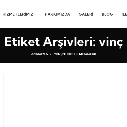
HIZMETLERIMIZ
HAKKIMIZDA
GALERI
BLOG
İL
Etiket Arşivleri: vinç
ANASAYFA
"VINÇ"ETIKETLI MESAJLAR