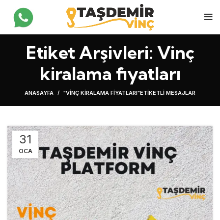
Etiket Arşivleri: Vinç
kiralama fiyatları
ANASAYFA
"VINÇ KIRALAMA FIYATLARI"ETIKETLI MESAJLAR
31
OCA