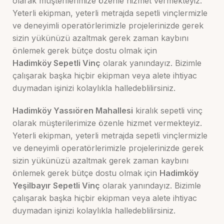
olarak müşterilerimize özenle hizmet vermekteyiz.
Yeterli ekipman, yeterli metrajda sepetli vinçlermizle
ve deneyimli operatörlerimizle projelerinizde gerek
sizin yükünüzü azaltmak gerek zaman kaybını
önlemek gerek bütçe dostu olmak için
Hadimköy
Sepetli Vinç
olarak yanındayız. Bizimle
çalışarak başka hiçbir ekipman veya alete ihtiyac
duymadan işinizi kolaylıkla halledeblilirsiniz.
Hadimköy Yassıören Mahallesi
kiralık sepetli vinç
olarak müşterilerimize özenle hizmet vermekteyiz.
Yeterli ekipman, yeterli metrajda sepetli vinçlermizle
ve deneyimli operatörlerimizle projelerinizde gerek
sizin yükünüzü azaltmak gerek zaman kaybını
önlemek gerek bütçe dostu olmak için
Hadimköy
Yeşilbayır Sepetli Vinç
olarak yanındayız. Bizimle
çalışarak başka hiçbir ekipman veya alete ihtiyac
duymadan işinizi kolaylıkla halledeblilirsiniz.