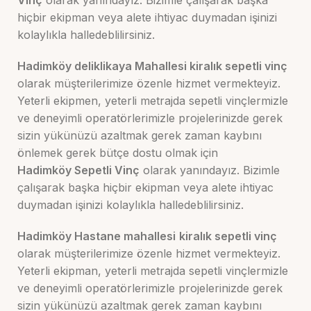
Vinç
olarak yanındayız. Bizimle çalışarak başka
hiçbir ekipman veya alete ihtiyac duymadan işinizi
kolaylıkla halledeblilirsiniz.
Hadimköy deliklikaya Mahallesi kiralık sepetli vinç
olarak müşterilerimize özenle hizmet vermekteyiz.
Yeterli ekipmen, yeterli metrajda sepetli vinçlermizle
ve deneyimli operatörlerimizle projelerinizde gerek
sizin yükünüzü azaltmak gerek zaman kaybını
önlemek gerek bütçe dostu olmak için
Hadimköy
Sepetli Vinç
olarak yanındayız. Bizimle
çalışarak başka hiçbir ekipman veya alete ihtiyac
duymadan işinizi kolaylıkla halledeblilirsiniz.
Hadimköy Hastane mahallesi
kiralık sepetli vinç
olarak müşterilerimize özenle hizmet vermekteyiz.
Yeterli ekipman, yeterli metrajda sepetli vinçlermizle
ve deneyimli operatörlerimizle projelerinizde gerek
sizin yükünüzü azaltmak gerek zaman kaybını