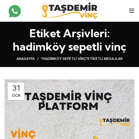
Etiket Arşivleri:
hadimköy sepetli vinç
ANASAYFA
"HADIMKÖY SEPETLI VINÇ"ETIKETLI MESAJLAR
31
OCA