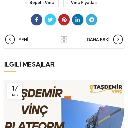
Sepetli Vinç
Vinç Fiyatları
YENI
DAHA ESKI
İLGILI MESAJLAR
17
NIS