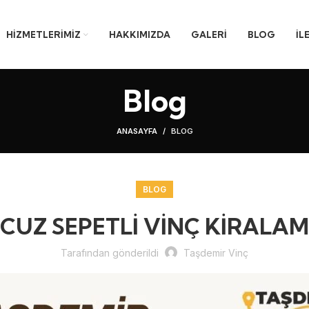
HIZMETLERIMIZ
HAKKIMIZDA
GALERI
BLOG
İL
Blog
ANASAYFA
BLOG
BLOG
CUZ SEPETLİ VİNÇ KİRALA
Tarafından gönderildi
Taşdemir Vinç