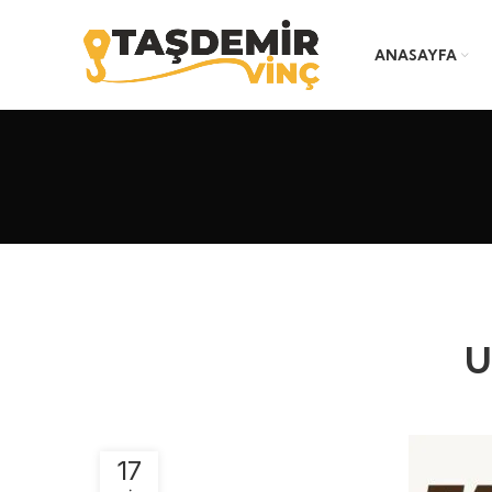
ANASAYFA
U
17