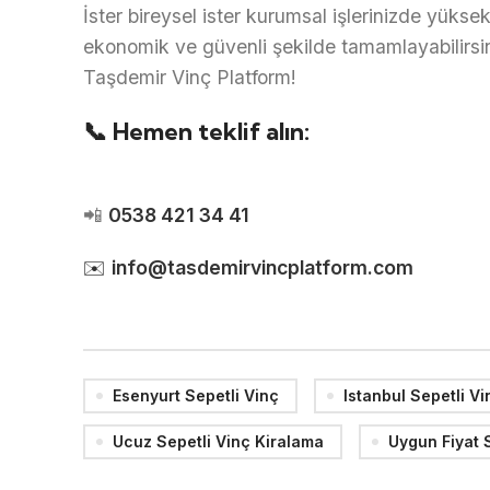
İster bireysel ister kurumsal işlerinizde yükse
ekonomik ve güvenli şekilde tamamlayabilirsi
Taşdemir Vinç Platform!
📞 Hemen teklif alın:
📲
0538 421 34 41
✉️
info@tasdemirvincplatform.com
Esenyurt Sepetli Vinç
Istanbul Sepetli Vi
Ucuz Sepetli Vinç Kiralama
Uygun Fiyat 