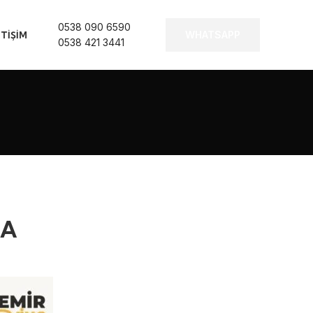
0538 090 6590
WHATSAPP
ETIŞIM
0538 421 3441
MA