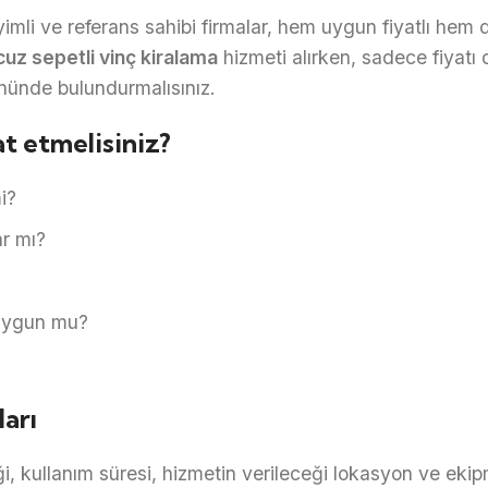
mli ve referans sahibi firmalar, hem uygun fiyatlı hem d
cuz sepetli vinç kiralama
hizmeti alırken, sadece fiyatı
ünde bulundurmalısınız.
t etmelisiniz?
i?
ar mı?
 uygun mu?
ları
iği, kullanım süresi, hizmetin verileceği lokasyon ve eki